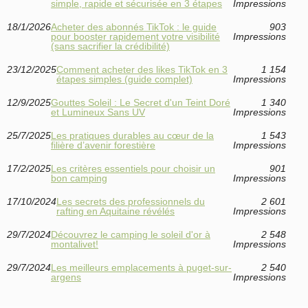
simple, rapide et sécurisée en 3 étapes
Impressions
18/1/2026
Acheter des abonnés TikTok : le guide
903
pour booster rapidement votre visibilité
Impressions
(sans sacrifier la crédibilité)
23/12/2025
Comment acheter des likes TikTok en 3
1 154
étapes simples (guide complet)
Impressions
12/9/2025
Gouttes Soleil : Le Secret d'un Teint Doré
1 340
et Lumineux Sans UV
Impressions
25/7/2025
Les pratiques durables au cœur de la
1 543
filière d’avenir forestière
Impressions
17/2/2025
Les critères essentiels pour choisir un
901
bon camping
Impressions
17/10/2024
Les secrets des professionnels du
2 601
rafting en Aquitaine révélés
Impressions
29/7/2024
Découvrez le camping le soleil d'or à
2 548
montalivet!
Impressions
29/7/2024
Les meilleurs emplacements à puget-sur-
2 540
argens
Impressions