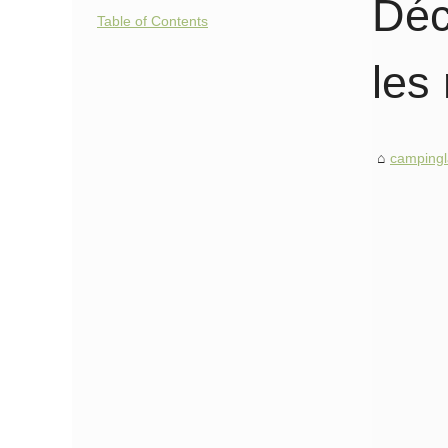
Déc
Table of Contents
les
campingl