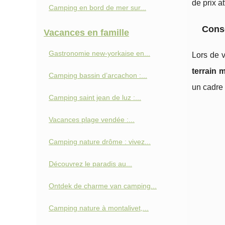
de prix at
Camping en bord de mer sur...
Conse
Vacances en famille
Gastronomie new-yorkaise en...
Lors de v
terrain 
Camping bassin d’arcachon :...
un cadre 
Camping saint jean de luz :...
Vacances plage vendée :...
Camping nature drôme : vivez...
Découvrez le paradis au...
Ontdek de charme van camping...
Camping nature à montalivet,...