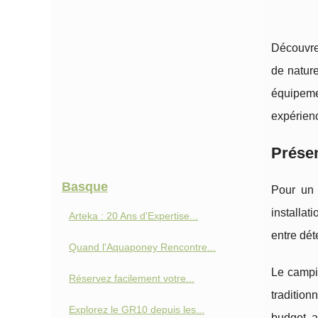
Découvrez
de nature
équipeme
expérien
Prése
Basque
Pour u
installat
Arteka : 20 Ans d'Expertise...
entre déte
Quand l'Aquaponey Rencontre...
Le campi
Réservez facilement votre...
tradition
Explorez le GR10 depuis les...
budget, a