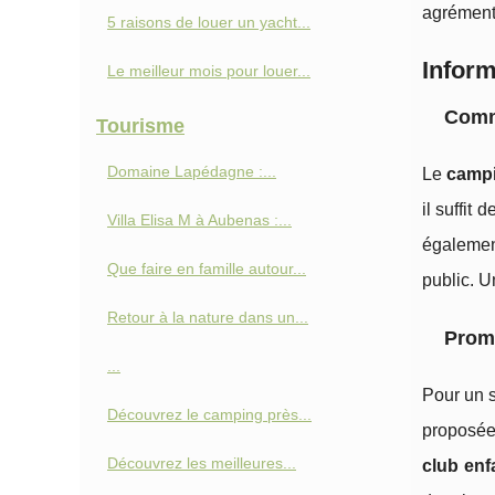
agrément
5 raisons de louer un yacht...
Inform
Le meilleur mois pour louer...
Comm
Tourisme
Domaine Lapédagne :...
Le
campi
il suffit 
Villa Elisa M à Aubenas :...
égalemen
Que faire en famille autour...
public. U
Retour à la nature dans un...
Promo
...
Pour un s
Découvrez le camping près...
proposées
Découvrez les meilleures...
club enf