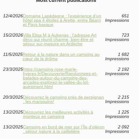
Most current publications
12/4/2026
Domaine Lapédagne : l’expérience d’un
651
hôtel spa 4 étoiles à Arette, entre Béarn
Impressions
et Pays basque
15/2/2026
Villa Elisa M à Aubenas : l’adresse Art
723
déco qui réunit charme, bien-être et
Impressions
séjour sur-mesure en Ardèche
11/5/2025
Retour à la nature dans un camping au
1 682
cœur de la drôme
Impressions
23/3/2025
https://camping-rose-marie-
2 192
hyeres.fr/Decouverte/Randonnees-et-
Impressions
balades-autour-du-camping-des-
arcades-explorez-la-vallee-du-lot-
autrement.html
20/3/2025
Découvrez le camping près de perpignan
2 215
: les marsouins!
Impressions
13/2/2025
Découvrez les meilleures activités à
1 225
monteux en camping
Impressions
13/2/2025
Camping en bord de mer sur l’Île d’oléron
2 092
: séjour nature à la cailletière
Impressions