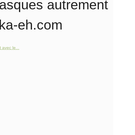
basques autrement
eka-eh.com
avec le...