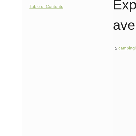
Exp
Table of Contents
ave
campingl