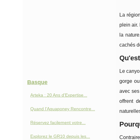
La région
plein air.
la natur
cachés d
Qu'est
Le canyon
gorge ou
Basque
avec ses 
Arteka : 20 Ans d'Expertise...
offrent 
Quand l'Aquaponey Rencontre...
naturelle
Réservez facilement votre...
Pourqu
Explorez le GR10 depuis les...
Contrair