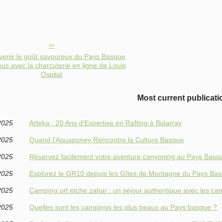
 venir le goût savoureux du Pays Basque
us avec la charcuterie en ligne de Louis
Ospital
Most current publicati
2025
Arteka : 20 Ans d'Expertise en Rafting à Bidarray
2025
Quand l'Aquaponey Rencontre la Culture Basque
2025
Réservez facilement votre aventure canyoning au Pays Basq
2025
Explorez le GR10 depuis les Gîtes de Montagne du Pays Ba
2025
Camping urt etche zahar : un séjour authentique avec les 
2025
Quelles sont les campings les plus beaux au Pays basque ?