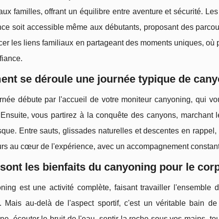
ux familles, offrant un équilibre entre aventure et sécurité. Le
nce soit accessible même aux débutants, proposant des parcour
cer les liens familiaux en partageant des moments uniques, où p
fiance.
nt se déroule une journée typique de cany
rnée débute par l'accueil de votre moniteur canyoning, qui vo
é. Ensuite, vous partirez à la conquête des canyons, marchant 
sque. Entre sauts, glissades naturelles et descentes en rappel,
urs au cœur de l'expérience, avec un accompagnement constant e
sont les bienfaits du canyoning pour le corps
ing est une activité complète, faisant travailler l'ensemble d
 Mais au-delà de l'aspect sportif, c'est un véritable bain de
ne, écouter le bruit de l'eau, sentir la roche sous vos mains, t