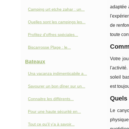
adaptée a
Camping urt etche zahar : un...
l'expérie
Quelles sont les campings les...
de renfor
toute con
Profitez d'offres spéciales...
Comme
Biscarrosse Plage : le...
Votre jou
Bateaux
l'activit
Una vacanza indimenticabile a...
soleil ba
Savourer un bon dîner sur un...
est toujo
Quels 
Connaitre les différents...
Le canyon
Pour une haute sécurité en...
physique.
Tout ce qu'il y'a à savoir...
quotidien