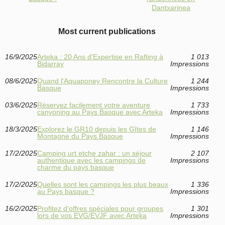
Dantxarinea
Most current publications
16/9/2025
Arteka : 20 Ans d'Expertise en Rafting à
1 013
Bidarray
Impressions
08/6/2025
Quand l'Aquaponey Rencontre la Culture
1 244
Basque
Impressions
03/6/2025
Réservez facilement votre aventure
1 733
canyoning au Pays Basque avec Arteka
Impressions
18/3/2025
Explorez le GR10 depuis les Gîtes de
1 146
Montagne du Pays Basque
Impressions
17/2/2025
Camping urt etche zahar : un séjour
2 107
authentique avec les campings de
Impressions
charme du pays basque
17/2/2025
Quelles sont les campings les plus beaux
1 336
au Pays basque ?
Impressions
16/2/2025
Profitez d'offres spéciales pour groupes
1 301
lors de vos EVG/EVJF avec Arteka
Impressions