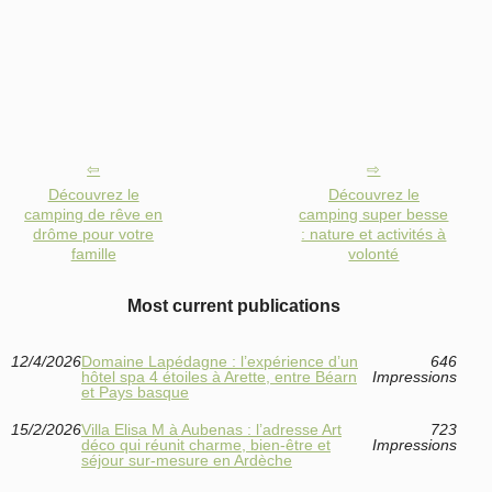
Découvrez le
Découvrez le
camping de rêve en
camping super besse
drôme pour votre
: nature et activités à
famille
volonté
Most current publications
12/4/2026
Domaine Lapédagne : l’expérience d’un
646
hôtel spa 4 étoiles à Arette, entre Béarn
Impressions
et Pays basque
15/2/2026
Villa Elisa M à Aubenas : l’adresse Art
723
déco qui réunit charme, bien-être et
Impressions
séjour sur-mesure en Ardèche