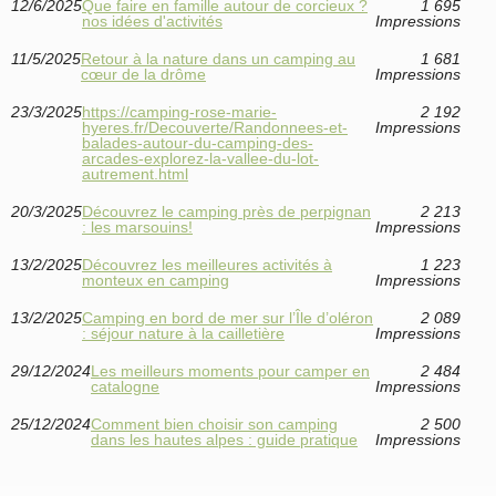
12/6/2025
Que faire en famille autour de corcieux ?
1 695
nos idées d'activités
Impressions
11/5/2025
Retour à la nature dans un camping au
1 681
cœur de la drôme
Impressions
23/3/2025
https://camping-rose-marie-
2 192
hyeres.fr/Decouverte/Randonnees-et-
Impressions
balades-autour-du-camping-des-
arcades-explorez-la-vallee-du-lot-
autrement.html
20/3/2025
Découvrez le camping près de perpignan
2 213
: les marsouins!
Impressions
13/2/2025
Découvrez les meilleures activités à
1 223
monteux en camping
Impressions
13/2/2025
Camping en bord de mer sur l’Île d’oléron
2 089
: séjour nature à la cailletière
Impressions
29/12/2024
Les meilleurs moments pour camper en
2 484
catalogne
Impressions
25/12/2024
Comment bien choisir son camping
2 500
dans les hautes alpes : guide pratique
Impressions