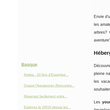
Envie d'
les amat
arbres? 
aventure?
Héber
Basque
Découvr
pleine na
Arteka : 20 Ans d'Expertise...
les vaca
Quand l'Aquaponey Rencontre...
souhaiten
Réservez facilement votre...
Les
you
Explorez le GR10 depuis les...
équipées