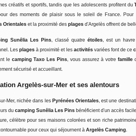
s créatifs et sportifs, tandis que les adolescents profitent du
 pour des moments de plaisir sous le soleil de France. Pour
 Orientales
et la proximité des
plages
d'Argelès offrent de bell
ing Sunêlia Les Pins
, classé quatre
étoiles
, est un havre
nnel. Les
plages
à proximité et les
activités
variées font de ce
ant le
camping Taxo Les Pins
, vous assurez à votre
famille
d
ment sécurisé et accueillant.
ation Argelès-sur-Mer et ses alentours
sur-Mer, nichée dans les
Pyrénées Orientales
, est une destina
eurs du
camping Sunêlia Les Pins
bénéficient d'un accès facil
ure, célèbre pour ses maisons colorées et son riche patrimoine
contournable pour ceux qui séjournent à
Argelès Camping
.