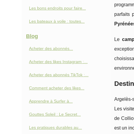
programme
Les bons endroits pour faire...
parfaits
Les bateaux à voile : toutes...
Pyrénées
Blog
Le
camp
Acheter des abonnés...
exceptio
choisiss
Acheter des likes Instagram :...
environne
Acheter des abonnés TikTok :...
Destin
Comment acheter des likes...
Argelès-
Apprendre à Surfer à...
Les visit
Gouttes Soleil : Le Secret...
de Collio
Les pratiques durables au...
est un in