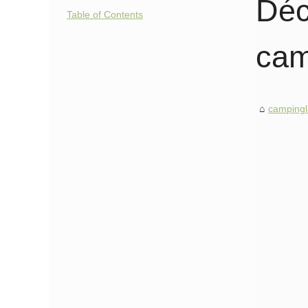
Déc
Table of Contents
cam
campingl