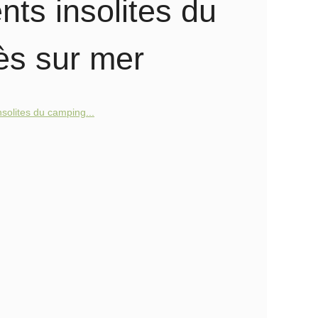
ts insolites du
ès sur mer
solites du camping...