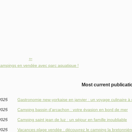
campings en vendée avec parc aquatique !
Most current publicati
2025
Gastronomie new-yorkaise en janvier : un voyage culinaire 
2025
Camping bassin d’arcachon : votre évasion en bord de mer
2025
Camping saint jean de luz : un séjour en famille inoubliable
2025
Vacances plage vendée : découvrez le camping la bretonnièr