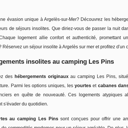
une évasion unique à Argelès-sur-Mer? Découvrez les héberge
eurs de séjours insolites. Que diriez-vous de passer la nuit 
Chaque logement allie confort et authenticité, promettant 
 Réservez un séjour insolite à Argelès sur mer et profitez d'un 
gements insolites au camping Les Pins
ez des
hébergements originaux
au camping Les Pins, situé
ture. Parmi les options uniques, les
yourtes
et
cabanes dans
nciers en quête de nouveauté. Ces logements atypiques allie
t s'évader du quotidien.
rtes au camping Les Pins
sont conçues pour offrir une am
 de commodités modernes pour un séjour agréable. De plus, 