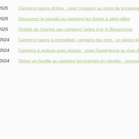
2025
Camping nature drôme : vivez l'évasion au porte de provenc
2025
Découvrez le paradis au camping les dunes à saint-gilles
2025
Ontdek de charme van camping l’arbre d’or in Biscarrosse
/2024
Camping nature à montalivet, camping des pins : un séjour id
/2024
Camping à anduze avec piscine : vivez l'expérience au mas 
/2024
Séjour en famille au camping les logeries en vendée : conviviali