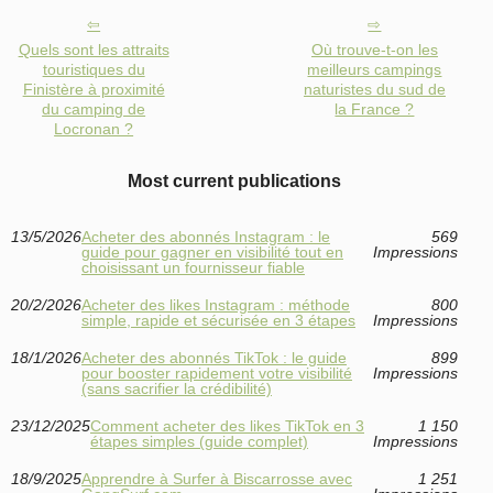
Quels sont les attraits
Où trouve-t-on les
touristiques du
meilleurs campings
Finistère à proximité
naturistes du sud de
du camping de
la France ?
Locronan ?
Most current publications
13/5/2026
Acheter des abonnés Instagram : le
569
guide pour gagner en visibilité tout en
Impressions
choisissant un fournisseur fiable
20/2/2026
Acheter des likes Instagram : méthode
800
simple, rapide et sécurisée en 3 étapes
Impressions
18/1/2026
Acheter des abonnés TikTok : le guide
899
pour booster rapidement votre visibilité
Impressions
(sans sacrifier la crédibilité)
23/12/2025
Comment acheter des likes TikTok en 3
1 150
étapes simples (guide complet)
Impressions
18/9/2025
Apprendre à Surfer à Biscarrosse avec
1 251