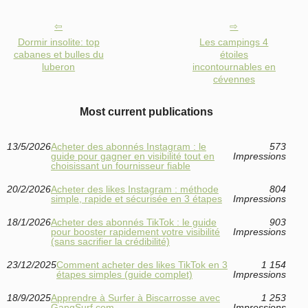
Dormir insolite: top
Les campings 4
cabanes et bulles du
étoiles
luberon
incontournables en
cévennes
Most current publications
13/5/2026
Acheter des abonnés Instagram : le
573
guide pour gagner en visibilité tout en
Impressions
choisissant un fournisseur fiable
20/2/2026
Acheter des likes Instagram : méthode
804
simple, rapide et sécurisée en 3 étapes
Impressions
18/1/2026
Acheter des abonnés TikTok : le guide
903
pour booster rapidement votre visibilité
Impressions
(sans sacrifier la crédibilité)
23/12/2025
Comment acheter des likes TikTok en 3
1 154
étapes simples (guide complet)
Impressions
18/9/2025
Apprendre à Surfer à Biscarrosse avec
1 253
GangSurf.com
Impressions